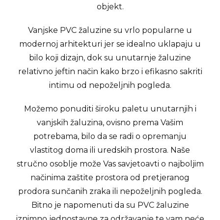
objekt.
Vanjske PVC žaluzine su vrlo popularne u
modernoj arhitekturi jer se idealno uklapaju u
bilo koji dizajn, dok su unutarnje žaluzine
relativno jeftin način kako brzo i efikasno sakriti
intimu od nepoželjnih pogleda.
Možemo ponuditi široku paletu unutarnjih i
vanjskih žaluzina, ovisno prema Vašim
potrebama, bilo da se radi o opremanju
vlastitog doma ili uredskih prostora. Naše
stručno osoblje može Vas savjetoavti o najboljim
načinima zaštite prostora od pretjeranog
prodora sunčanih zraka ili nepoželjnih pogleda.
Bitno je napomenuti da su PVC žaluzine
iznimno jednostavne za održavanje te vam neće