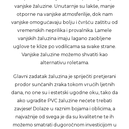
vanjske žaluzine. Unutarnje su lakše, manje
otporne na vanjske atmosferilije, dok nam
vanjske omogućavaju bolju i čvršću zaštitu od
vremenskih neprilika i provalnika. Lamele
vanjskih žaluzina imaju lagano zaobljene
uglove te klize po vodilicama sa svake strane.
Vanjske žaluzine možemo shvatiti kao
alternativu roletama.
Glavni zadatak žaluzina je spriječiti pretjerani
prodor sunčanih zraka tokom vrućih ljetnih
dana, no one su i estetski ugodne oku, tako da
ako ugradite PVC žaluzine nećete trebati
zavjese! Dolaze u raznim bojama i oblicima, a
najvažnije od svega je da su kvalitetne te ih
možemo smatrati dugoročnom investicijom u